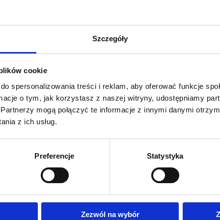
Zainteresowała Cię n
Szczegóły
Wypełnij poniższy formula
 plików cookie
i odpowie na pytania.
do spersonalizowania treści i reklam, aby oferować funkcje sp
ormacje o tym, jak korzystasz z naszej witryny, udostępniamy p
Wybierz rodzaj usługi
Partnerzy mogą połączyć te informacje z innymi danymi otrzym
nia z ich usług.
Twoje imię i nazwisko
*
Preferencje
Statystyka
Twój numer telefonu
*
Zezwól na wybór
Z