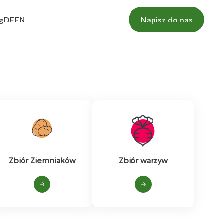
g
DE
EN
Napisz do nas
Zbiór Ziemniaków
Zbiór warzyw