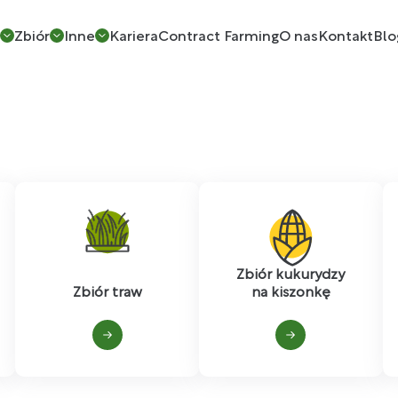
w
Zbiór
Inne
Kariera
Contract Farming
O nas
Kontakt
Blo
Zbiór kukurydzy
Zbiór traw
na kiszonkę