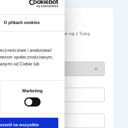
asza oferta?
O plikach cookies
rz, a nasz doradca skontaktuje się z Tobą
ołecznościowe i analizować
artnerom społecznościowym,
anymi od Ciebie lub
Marketing
ezwól na wszystkie