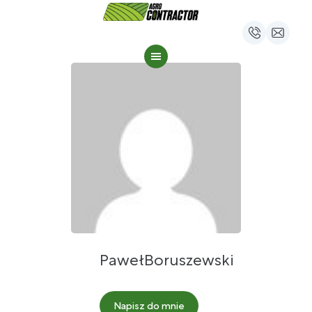
Paweł
Boruszewski
Napisz do mnie