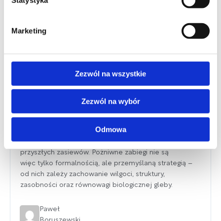
Marketing
Uprawa pożniwna – jak zadbać o glebę,
aby uzyskać lepsze plony w kolejnym
Zezwól na wszystkie
sezonie?
Czas żniw kończy się wraz z ostatnim zebranym
Zezwól na wybór
plonem, ale dla gleby to dopiero początek nowego
cyklu. To, jak rolnik zadba o swoje pole tuż
Odmowa
po zebraniu plonów, w dużej mierze zdecyduje
o kondycji gleby w kolejnym sezonie i efektywności
przyszłych zasiewów. Pożniwne zabiegi nie są
więc tylko formalnością, ale przemyślaną strategią –
od nich zależy zachowanie wilgoci, struktury,
zasobności oraz równowagi biologicznej gleby.
Paweł
Boruszewski