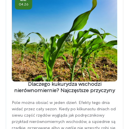
04.26
Dlaczego kukurydza wschodzi
nierównomiernie? Najczęstsze przyczyny
Pole można obsiać w jeden dzień. Efekty tego dnia
widać przez cały sezon. Kiedy po kilkunastu dniach od
siewu część rzędów wygląda jak podręcznikowy
przykład nierównomiernych wschodów, a sąsiednie są
rzadkie, przerywane albo w ogóle nie wzeszły, robi się