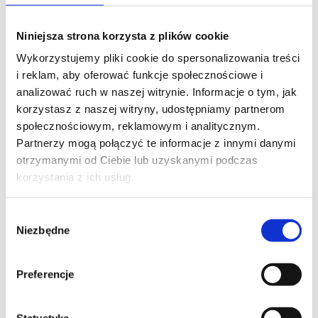
Od jakości wykopów zależy, ile zebranych bulw trafi
do przechowalni w idealnym stanie, a ile zostanie
Niniejsza strona korzysta z plików cookie
odrzuconych przez uszkodzenia czy choroby. To praca
Wykorzystujemy pliki cookie do spersonalizowania treści
wymagająca doświadczenia, techniki i precyzji, której
i reklam, aby oferować funkcje społecznościowe i
nie da się improwizować.
analizować ruch w naszej witrynie. Informacje o tym, jak
korzystasz z naszej witryny, udostępniamy partnerom
Paweł
społecznościowym, reklamowym i analitycznym.
Boruszewski
Partnerzy mogą połączyć te informacje z innymi danymi
otrzymanymi od Ciebie lub uzyskanymi podczas
korzystania z ich usług.
12
09.25
Wybór
Niezbędne
zgody
Preferencje
Statystyka