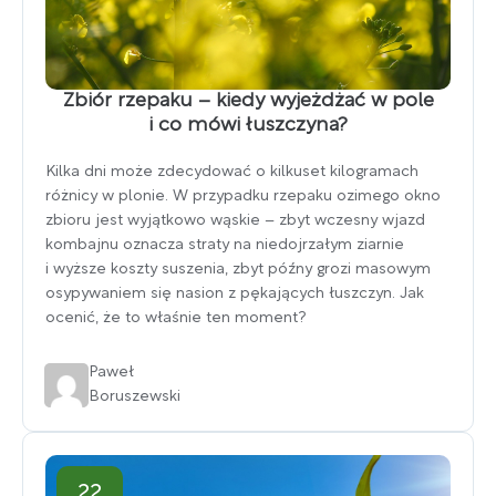
Zbiór rzepaku – kiedy wyjeżdżać w pole
i co mówi łuszczyna?
Kilka dni może zdecydować o kilkuset kilogramach
różnicy w plonie. W przypadku rzepaku ozimego okno
zbioru jest wyjątkowo wąskie – zbyt wczesny wjazd
kombajnu oznacza straty na niedojrzałym ziarnie
i wyższe koszty suszenia, zbyt późny grozi masowym
osypywaniem się nasion z pękających łuszczyn. Jak
ocenić, że to właśnie ten moment?
Paweł
Boruszewski
22