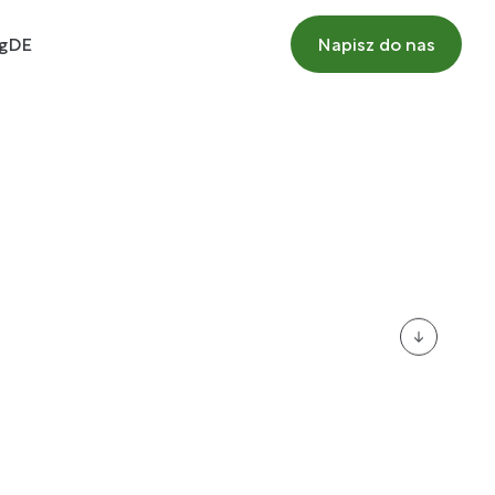
g
DE
Napisz do nas