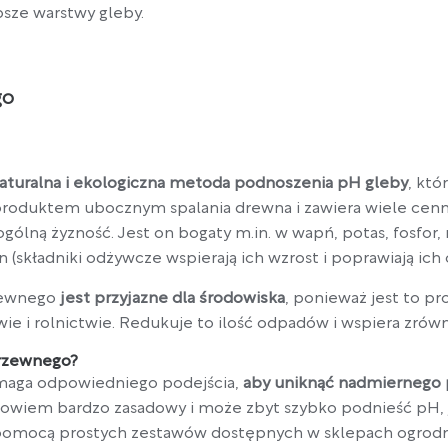
sze warstwy gleby.
go
turalna i ekologiczna metoda podnoszenia pH gleby
, któ
t produktem ubocznym spalania drewna i zawiera wiele cen
gólną żyzność. Jest on bogaty m.in. w wapń, potas, fosfo
n (składniki odżywcze wspierają ich wzrost i poprawiają ic
zewnego
jest przyjazne dla środowiska
, ponieważ jest to p
e i rolnictwie. Redukuje to ilość odpadów i wspiera zrów
drzewnego?
maga odpowiedniego podejścia,
aby uniknąć nadmiernego 
bowiem bardzo zasadowy i może zbyt szybko podnieść pH, j
omocą prostych zestawów dostępnych w sklepach ogrodnic