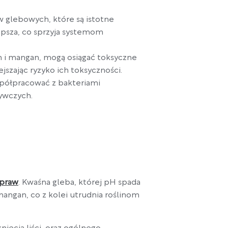
 glebowych, które są istotne
lepsza, co sprzyja systemom
m i mangan, mogą osiągać toksyczne
szając ryzyko ich toksyczności.
spółpracować z bakteriami
ywczych.
praw
. Kwaśna gleba, której pH spada
mangan, co z kolei utrudnia roślinom