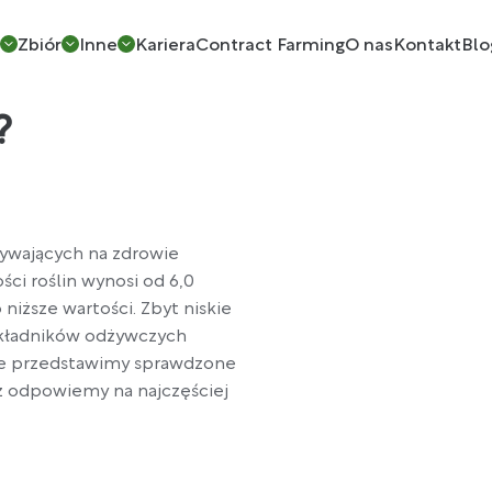
w
Zbiór
Inne
Kariera
Contract Farming
O nas
Kontakt
Blo
?
ływających na zdrowie
ci roślin wynosi od 6,0
 niższe wartości. Zbyt niskie
składników odżywczych
le przedstawimy sprawdzone
z odpowiemy na najczęściej