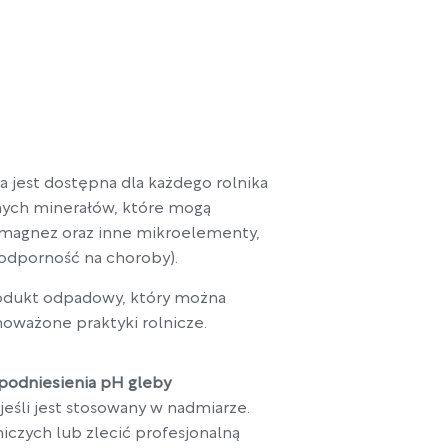
ra jest dostępna dla każdego rolnika
nych minerałów, które mogą
r, magnez oraz inne mikroelementy,
h odporność na choroby).
rodukt odpadowy, który można
noważone praktyki rolnicze.
podniesienia pH gleby
eśli jest stosowany w nadmiarze.
zych lub zlecić profesjonalną