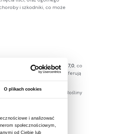
łknięcia liści, oraz ogólnego
choroby i szkodniki, co może
ie w glebie o pH między 6,0 a 7,0
, co
i, rododendrony i wrzosy, preferują
O plikach cookies
a i soja preferują pH 5,8-7,0.
Rośliny
 6,0-7,5.
ołecznościowe i analizować
artnerom społecznościowym,
anymi od Ciebie lub