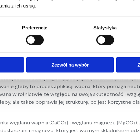
nia z ich usług.
m krokiem w zarządzaniu zdrowiem i produktywnością rośl
Preferencje
Statystyka
Zezwól na wybór
Z
etod podnoszenia ph gleby jest jej wapnowanie
, które po
anie gleby to proces aplikacji wapna, który pomaga neutr
owana w rolnictwie ze względu na swoją skuteczność i wzglę
y, ale także poprawia jej strukturę, co jest korzystne dla 
zanka węglanu wapnia (CaCO₃) i węglanu magnezu (MgCO₃).
 dostarczania magnezu, który jest ważnym składnikiem odży