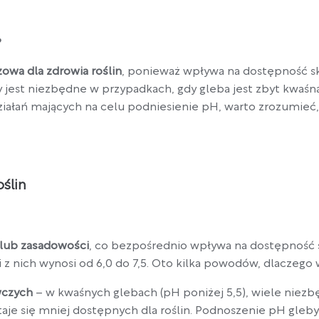
?
owa dla zdrowia roślin
, ponieważ wpływa na dostępność s
y jest niezbędne w przypadkach, gdy gleba jest zbyt kwa
ziałań mających na celu podniesienie pH, warto zrozumieć, d
ślin
 lub zasadowości
, co bezpośrednio wpływa na dostępność s
 z nich wynosi od 6,0 do 7,5. Oto kilka powodów, dlaczego
wczych
– w kwaśnych glebach (pH poniżej 5,5), wiele niez
, staje się mniej dostępnych dla roślin. Podnoszenie pH gle