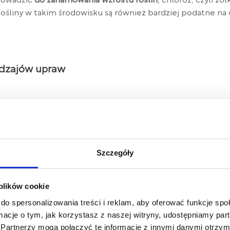
rowadzić
do zahamowania wzrostu roślin
, chloroz, czyli żó
ośliny w takim środowisku są również bardziej podatne na 
odzajów upraw
eżności od rodzaju upraw. Większość warzyw
najlepiej rośn
adników odżywczych. Rośliny kwasolubne, takie jak borówk
esie 4,5-5,5.
Szczegóły
i jęczmień, rosną najlepiej w glebie
o pH 6,0-7,5, a kukurydz
, wymagają z kolei nieco wyższego pH, optymalnie w zakresie
 plików cookie
do spersonalizowania treści i reklam, aby oferować funkcje sp
ormacje o tym, jak korzystasz z naszej witryny, udostępniamy p
tody
Partnerzy mogą połączyć te informacje z innymi danymi otrzym