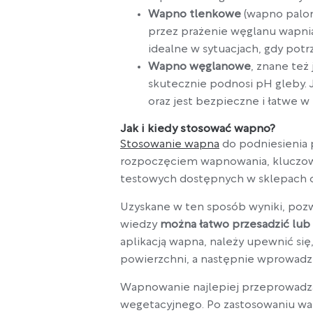
Wapno tlenkowe
(wapno palon
przez prażenie węglanu wapnia.
idealne w sytuacjach, gdy pot
Wapno węglanowe
, znane też
skutecznie podnosi pH gleby. 
oraz jest bezpieczne i łatwe w
Jak i kiedy stosować wapno?
Stosowanie wapna
do podniesienia
rozpoczęciem wapnowania, kluczow
testowych dostępnych w sklepach og
Uzyskane w ten sposób wyniki, pozw
wiedzy
można łatwo przesadzić lub 
aplikacją wapna, należy upewnić się
powierzchni, a następnie wprowadzi
Wapnowanie najlepiej przeprowadz
wegetacyjnego. Po zastosowaniu wap