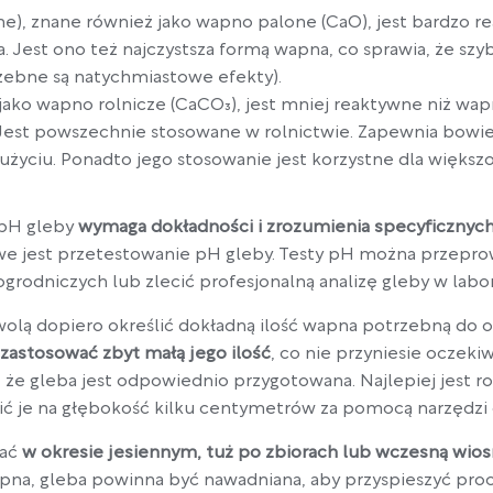
e), znane również jako wapno palone (CaO), jest bardzo r
 Jest ono też najczystsza formą wapna, co sprawia, że szy
rzebne są natychmiastowe efekty).
 jako wapno rolnicze (CaCO₃), jest mniej reaktywne niż wa
Jest powszechnie stosowane w rolnictwie. Zapewnia bowie
 użyciu. Ponadto jego stosowanie jest korzystne dla większ
 pH gleby
wymaga dokładności i zrozumienia specyficznych
e jest przetestowanie pH gleby. Testy pH można przepr
rodniczych lub zlecić profesjonalną analizę gleby w labo
olą dopiero określić dokładną ilość wapna potrzebną do o
zastosować zbyt małą jego ilość
, co nie przyniesie oczek
, że gleba jest odpowiednio przygotowana. Najlepiej jest 
ć je na głębokość kilku centymetrów za pomocą narzędzi do
ać
w okresie jesiennym, tuż po zbiorach lub wczesną wios
na, gleba powinna być nawadniana, aby przyspieszyć proces