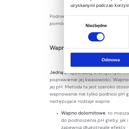
uzyskanymi podczas korzysta
Podniesienie pH gleby jest istotny
Wybór
pomóc:
Niezbędne
zgody
Wapnowanie gleby
Odmowa
Jedną z najbardziej efektywnych m
poprawienie jej kwasowości. Wapnow
jej pH. Metoda ta jest szeroko stos
wapnowanie nie tylko podnosi pH gleb
następujące rodzaje wapna:
Wapno dolomitowe
, to mies
do podnoszenia pH gleby, jak i
zapewnia długotrwałe efekty.