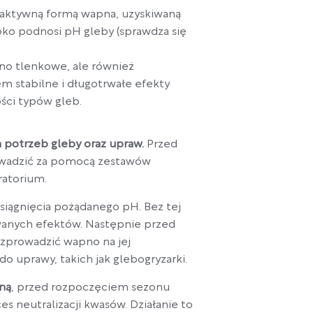
eaktywną formą wapna, uzyskiwaną
bko podnosi pH gleby (sprawdza się
pno tlenkowe, ale również
m stabilne i długotrwałe efekty
ości typów gleb.
 potrzeb gleby oraz upraw.
Przed
owadzić za pomocą zestawów
ratorium.
siągnięcia pożądanego pH. Bez tej
iwanych efektów. Następnie przed
rozprowadzić wapno na jej
 uprawy, takich jak glebogryzarki.
ną
, przed rozpoczęciem sezonu
 neutralizacji kwasów. Działanie to