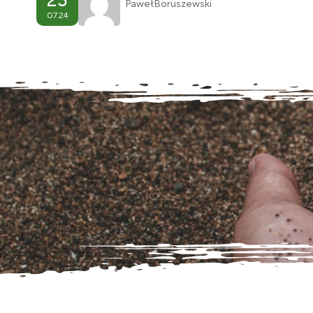
23
Paweł
Boruszewski
07.24