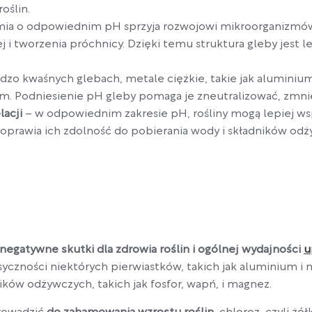
oślin.
mia o odpowiednim pH sprzyja rozwojowi mikroorganizmów
ej i tworzenia próchnicy. Dzięki temu struktura gleby jest 
dzo kwaśnych glebach, metale ciężkie, takie jak aluminiu
om. Podniesienie pH gleby pomaga je zneutralizować, zmniej
acji
– w odpowiednim zakresie pH, rośliny mogą lepiej w
oprawia ich zdolność do pobierania wody i składników odż
negatywne skutki dla zdrowia roślin i ogólnej wydajności
u
yczności niektórych pierwiastków, takich jak aluminium i 
ików odżywczych, takich jak fosfor, wapń, i magnez.