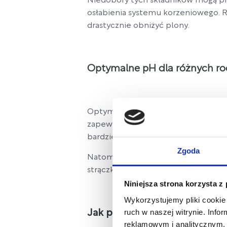
Niedobory tych składników mogą p
osłabienia systemu korzeniowego. R
drastycznie obniżyć plony.
Optymalne pH dla różnych r
Optymalne pH gleby różni się w zal
zapewnia dostępność większości skł
bardziej kwaśne warunki, z pH w zakr
Zgoda
Natomiast zboża, takie jak pszenica 
strączkowe, takie jak fasola i groch
Niniejsza strona korzysta z
Wykorzystujemy pliki cookie 
ruch w naszej witrynie. Inf
Jak podnieść pH gleby – me
reklamowym i analitycznym. 