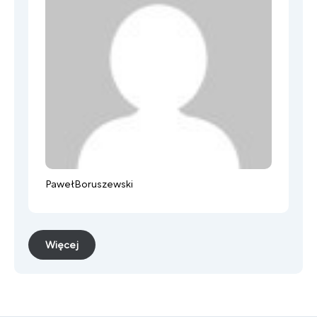
Paweł
Boruszewski
Więcej