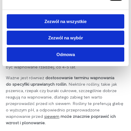
Rodzaj gleby oraz rodzaj uprawianych roślin to kolejne
Zezwól na wszystkie
ważne czynniki wpływające na decyzję
, kiedy wapnować
glebę. Gleby lekkie, piaszczyste wymagają częstszego
wapnowania, ponieważ wapń jest z nich szybciej wymywany.
Zezwól na wybór
Tego rodzaju gleby są bardziej podatne na zakwaszenie,
dlatego regularne wapnowanie,
co 2-3 lata, jest konieczne,
Odmowa
aby utrzymać odpowiedni odczyn pH.
Z kolei gleby ciężkie,
gliniaste, charakteryzujące się lepszą retencją wapnia, mogą
być wapnowane rzadziej, co 4-5 lat.
Ważne jest również
dostosowanie terminu wapnowania
do specyfiki uprawianych roślin.
Niektóre rośliny, takie jak
pszenica, rzepak czy buraki cukrowe, szczególnie dobrze
reagują na wapnowanie, dlatego zabieg ten warto
przeprowadzić przed ich siewem. Rośliny te preferują glebę
o wyższym pH, a odpowiednio przeprowadzone
wapnowanie przed
siewem
może znacznie poprawić ich
wzrost i plonowanie.