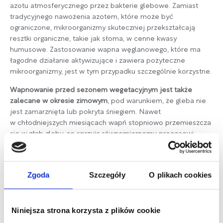
azotu atmosferycznego przez bakterie glebowe. Zamiast
tradycyjnego nawożenia azotem, które może być
ograniczone, mikroorganizmy skuteczniej przekształcają
resztki organiczne, takie jak słoma, w cenne kwasy
humusowe. Zastosowanie wapna węglanowego, które ma
łagodne działanie aktywizujące i zawiera pożyteczne
mikroorganizmy, jest w tym przypadku szczególnie korzystne.
Wapnowanie przed sezonem wegetacyjnym jest także
zalecane w okresie zimowym
, pod warunkiem, że gleba nie
jest zamarznięta lub pokryta śniegiem. Nawet
w chłodniejszych miesiącach wapń stopniowo przemieszcza
się w głąb gleby, co sprzyja równomiernemu procesowi
odkwaszania i przygotowuje glebę na nadejście wiosny. Zimą
wapnowanie gleby jest szczególnie korzystne na glebach
ciężkich, które lepiej zatrzymują wapń.
Zgoda
Szczegóły
O plikach cookies
Unikanie wapnowania podczas intensywnych
opadów
Niniejsza strona korzysta z plików cookie