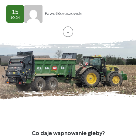
15
Paweł
Boruszewski
10.24
Co daje wapnowanie gleby?